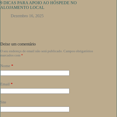
9 DICAS PARA APOIO AO HÓSPEDE NO
ALOJAMENTO LOCAL
Dezembro 16, 2025
Deixe um comentário
O seu endereço de email não será publicado.
Campos obrigatórios
marcados com
*
Nome
*
Email
*
Site